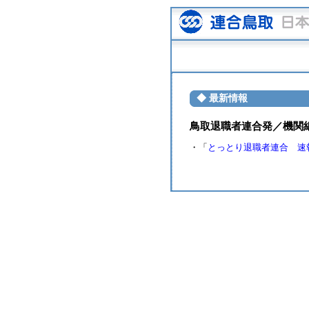
◆ 最新情報
鳥取退職者連合発／機関紙
・「
とっとり退職者連合 速報 第