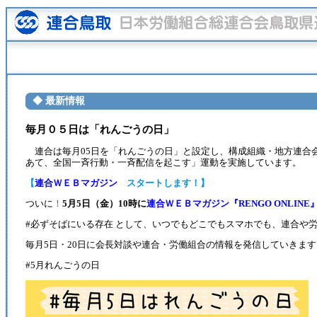
◆ 最新情報
毎月０５日は「れんごうの日」
連合は毎月05日を「れんごうの日」と設定し、構成組織・地方連合
あて、全国一斉行動・一斉配信を起こす」運動を実施しています。
【
連合ＷＥＢマガジン
スタートします！】
ついに
！
5月5日（金）10時に
連合ＷＥＢマガジン『RENGO ONLINE
#必ずそばにいる存在 として、いつでもどこでもスマホでも、連合や
毎月5日・20日に会長対談や連合・労働組合の情報を発信していきます
#5月れんごうの日