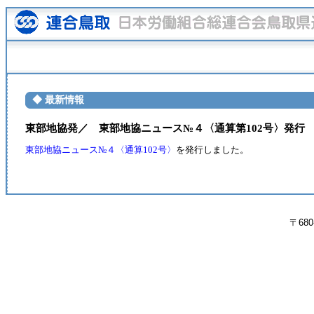
◆ 最新情報
東部地協発／ 東部地協ニュース№４〈通算第102号〉発行
東部地協ニュース№４〈通算102号〉
を発行しました。
〒680