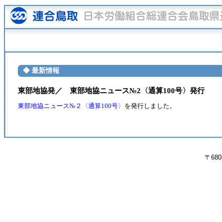
◆ 最新情報
東部地協発／ 東部地協ニュース№2〈通算100号〉発行
東部地協ニュース№２〈通算100号〉
を発行しました。
〒680